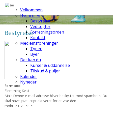
Velkommen
Hvem er vi
Bestyrelse
Vedtægter
Bestyrelse
Forretningsorden
Kontakt
Medlemsforeninger
Typer
Byer
Det kan du
Kurser & uddannelse
Tilskud & puljer
Kalender
Nyheder
Formand:
Flemming Kvist
Mail:
Denne e-mail adresse bliver beskyttet mod spambots. Du
skal have JavaScript aktiveret for at vise den.
mobil: 61 79 58 50